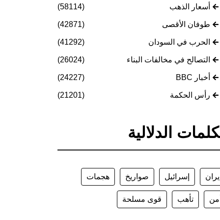
أسعار الذهب
(58114)
طوفان الأقصى
(42871)
الحرب في السودان
(41292)
التصالح في مخالفات البناء
(26024)
أخبار BBC
(24227)
رأس الحكمة
(21201)
كلمات الدلالية
يران
إسرائيل
صواريخ
هجمات
من
تأهب
قوى مسلحة