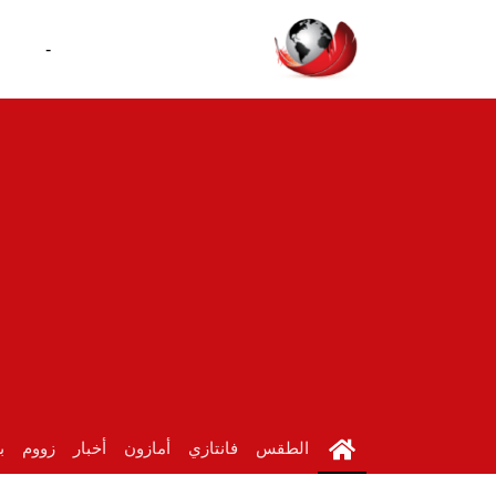
-
الطقس
فانتازي
أمازون
أخبار
زووم
ب