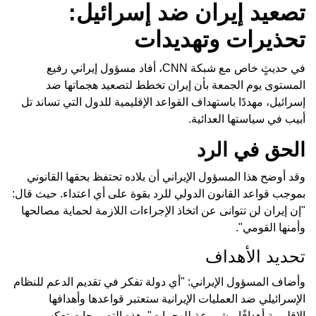
تصعيد إيران ضد إسرائيل:
تحذيرات وتهديدات
في حديثٍ خاص مع شبكة CNN، أفاد مسؤول إيراني رفيع
المستوى يوم الجمعة بأن إيران تخطط لتصعيد هجماتها ضد
إسرائيل، مهددًا باستهداف القواعد الإقليمية للدول التي تساند تل
أبيب في سياستها العدائية.
الحق في الرد
وقد أوضح هذا المسؤول الإيراني أن بلاده تحتفظ بحقها القانوني
بموجب قواعد القانون الدولي للرد بقوة على أي اعتداء. حيث قال:
"إن إيران لن تتوانى عن اتخاذ الإجراءات اللازمة لحماية مصالحها
وأمنها القومي".
تحديد الأهداف
وأضاف المسؤول الإيراني: "أي دولة تفكر في تقديم الدعم للنظام
الإسرائيلي ضد العمليات الإيرانية ستعتبر قواعدها وأهدافها
الإقليمية أهدافًا مشروعة للهجمات". هذه التصريحات تعكس