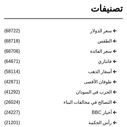
تصنيفات
سعر الدولار
(68722)
الطقس
(68718)
سعر الفائدة
(68706)
فانتازي
(64671)
أسعار الذهب
(58114)
طوفان الأقصى
(42871)
الحرب في السودان
(41292)
التصالح في مخالفات البناء
(26024)
أخبار BBC
(24227)
رأس الحكمة
(21201)