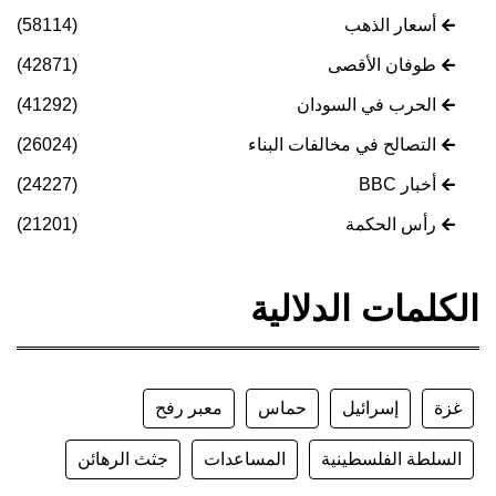
أسعار الذهب
(58114)
طوفان الأقصى
(42871)
الحرب في السودان
(41292)
التصالح في مخالفات البناء
(26024)
أخبار BBC
(24227)
رأس الحكمة
(21201)
الكلمات الدلالية
غزة
إسرائيل
حماس
معبر رفح
السلطة الفلسطينية
المساعدات
جثث الرهائن