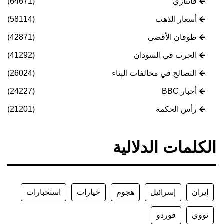
فانتازي
(64671)
أسعار الذهب
(58114)
طوفان الأقصى
(42871)
الحرب في السودان
(41292)
التصالح في مخالفات البناء
(26024)
أخبار BBC
(24227)
رأس الحكمة
(21201)
الكلمات الدلالية
إيران
إسرائيل
هجوم
خيارات
استخبارات
نووي
فوردو