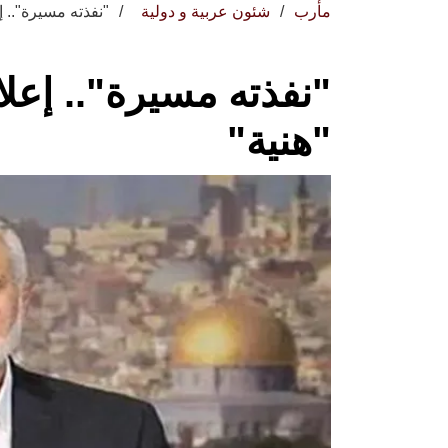
مأرب
شئون عربية و دولية
"نفذته مسيرة".. إ
"نفذته مسيرة".. إعلا
"هنية"