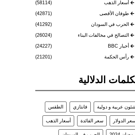
أسعار الذهب
(58114)
طوفان الأقصى
(42871)
الحرب في السودان
(41292)
التصالح في مخالفات البناء
(26024)
أخبار BBC
(24227)
رأس الحكمة
(21201)
كلمات الدلالية
ئون عربية و دولية
فانتازي
الطقس
عر الدولار
سعر الفائدة
أسعار الذهب
مضان 2024
الحرب في السودان