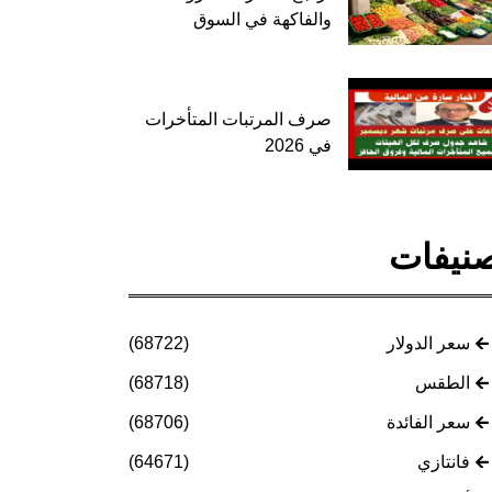
والفاكهة في السوق
صرف المرتبات المتأخرات
في 2026
نيفات
سعر الدولار
(68722)
الطقس
(68718)
سعر الفائدة
(68706)
فانتازي
(64671)