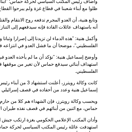
وأضاف رئيس المكتب السياسي لحركة حماس: "أبنائي 
ظلوا مع أبناء شعبنا في قطاع غزة ولم يبرحوا القطاع
وتابع هنية، أن العدو المجرم تدفعه روح الانتقام والقتل
أنه باستهداف عائلات القادة فإنه سيدفعهم إلى التن
وأكمل هنية: "هذه الدماء لن تزيدنا إلى إصرارا وثب
الفلسطيني"، موضحا أن ما فشل العدو في انتزاعه في
وأوضح إسماعيل هنية: "نؤكد أن ما لم يأخذه العدو في
استهداف أبنائي سيدفع حماس لأن تغير من موقفها فه
الفلسطيني.
كانت وكالة رويترز، أ
إسماعيل هنية وعدد من أحفاده في قصف إسرائيلي
وبحسب وكالة رويترز، فإن الشهداء هم كلا من حازم 
حماس، مع اثنين من أبنائهم في قصف نفذه طيران ا
وأدان المكتب الإعلامي الحكومي بغزة ارتكب جيش الا
استهدفت عائلة رئيس المكتب السياسي لحركة حماس ب