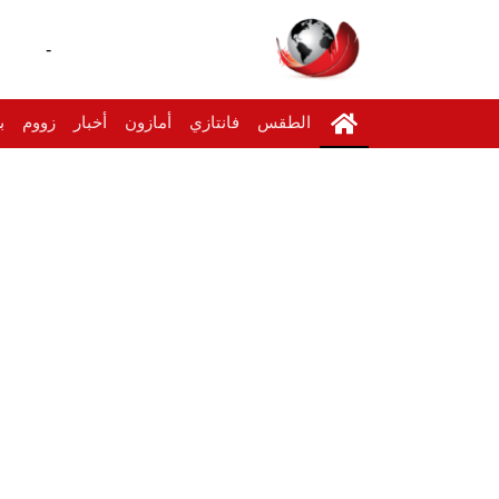
-
الطقس
فانتازي
أمازون
أخبار
زووم
ب