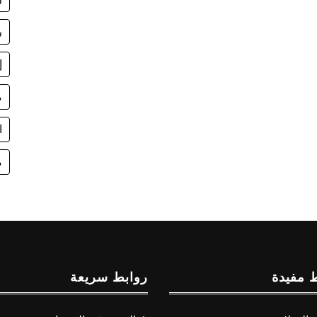
ر
إ
م
اس
م
 مفيدة
روابط سريعة