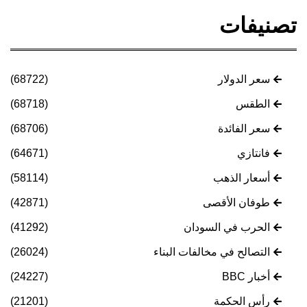
تصنيفات
سعر الدولار
(68722)
الطقس
(68718)
سعر الفائدة
(68706)
فانتازي
(64671)
أسعار الذهب
(58114)
طوفان الأقصى
(42871)
الحرب في السودان
(41292)
التصالح في مخالفات البناء
(26024)
أخبار BBC
(24227)
رأس الحكمة
(21201)