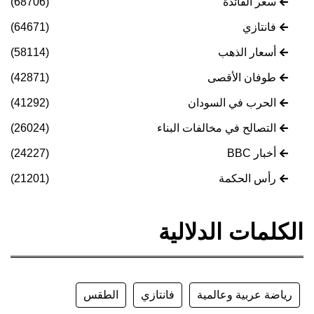
سعر الفائدة
(68706)
فانتازي
(64671)
أسعار الذهب
(58114)
طوفان الأقصى
(42871)
الحرب في السودان
(41292)
التصالح في مخالفات البناء
(26024)
أخبار BBC
(24227)
رأس الحكمة
(21201)
الكلمات الدلالية
رياضة عربية وعالمية
فانتازي
الطقس