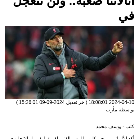
أتالانتا صعبة.. ولن نتعجل
في
2024-04-10 18:08:01
(اخر تعديل
2024-09-09 15:26:01
)
بواسطة
مأرب
كتب - يوسف محمد
أكد الألماني يورجن كلوب المدير الفني لفريق ليفربول الإنجليزي،