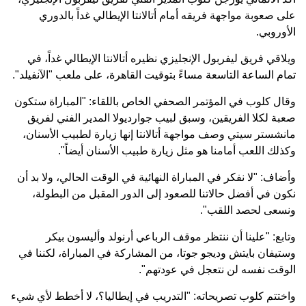
على صعوبة مواجهة فريقه أمام أتالانتا الإيطالي غداً بالدوري
الأوروبي.
ويلاقي فريق ليفربول الإنجليزي نظيره أتالانتا الإيطالي غداً، في
تمام الساعة التاسعة مساءً بتوقيت القاهرة، على ملعب "الآنفيلد".
وقال كلوب في المؤتمر الصحفي الخاص باللقاء: "المباراة ستكون
صعبة لكلا الفريقين، وسبق لبيب جوارديولا المدير الفني لفريق
مانشستر سيتي وصف مواجهة أتالانتا إنها زيارة لطبيب الأسنان،
وكذلك اللعب أمامنا هو مثل زيارة طبيب الأسنان أيضاً".
وأضاف: "لا نفكر في المباراة النهائية في الوقت الحالي، ولا بد أن
نكون في أفضل حالاتنا للصعود إلى الدور المقبل من البطولة،
ونسعى لحصد اللقب".
وتابع: "علينا أن ننتظر موقف الرباعي أرنولد وأليسون بيكر
وستيفان بايتش وديجو جوتا، من المشاركة في المباراة، لكننا في
الوقت نفسه لن نتعجل في عودتهم".
واختتم كلوب تصريحاته: "التدريب في إيطاليا؟، لا أخطط لأي شيء