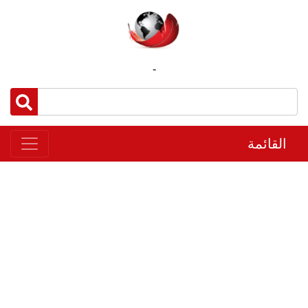
-
القائمة