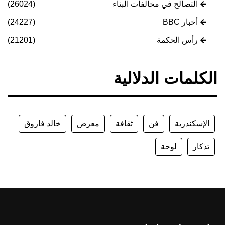
التصالح في مخالفات البناء
(26024)
أخبار BBC
(24227)
رأس الحكمة
(21201)
الكلمات الدلالية
الإسكندرية
فن
ثقافة
معرض
خالد فاروق
تذكار
لوحة