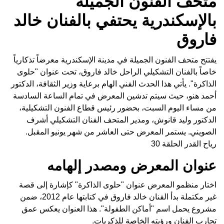
متحف الفنون الجميلة
بالإسكندرية يحتفي بالفنان خالد
فاروق
يفتتح متحف الفنون الجميلة في مدينة الإسكندرية معرضاً تذكارياً
خاصاً بالفنان التشكيلي الراحل خالد فاروق، تحت عنوان "حلوى
الذاكرة". يأتي هذا الحدث الفني الهام برعاية وزير الثقافة، الدكتور
أحمد هنو، حيث سيتم تدشين المعرض في تمام الساعة السادسة
من مساء اليوم السبت، بحضور رئيس قطاع الفنون التشكيلية،
الدكتور وليد قانوش، ومدير المتحف الفنان التشكيلي أشرف
الصويني. يستمر المعرض حتى العاشر من شهر يونيو المقبل.
رياح القدر الحلقة 30
عنوان المعرض ومصدر إلهامه
اختار منظمو المعرض عنوان "حلوى الذاكرة" كإشارة إلى قصة
غير مكتملة بدأ الفنان خالد فاروق في كتابتها عام 2012، ضمن
مشروع يحمل اسم "أماكن الطفولة". هذا العنوان يعكس عمق
تجارب الفنان ورؤيته الخاصة للذكريات.