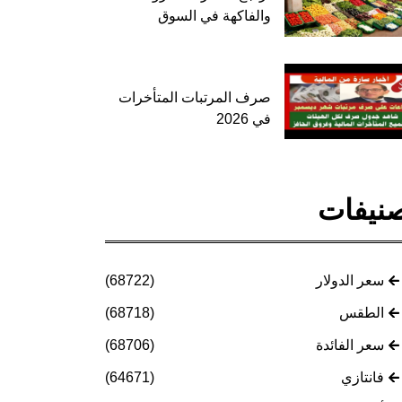
والفاكهة في السوق
صرف المرتبات المتأخرات
في 2026
نيفات
سعر الدولار
(68722)
الطقس
(68718)
سعر الفائدة
(68706)
فانتازي
(64671)