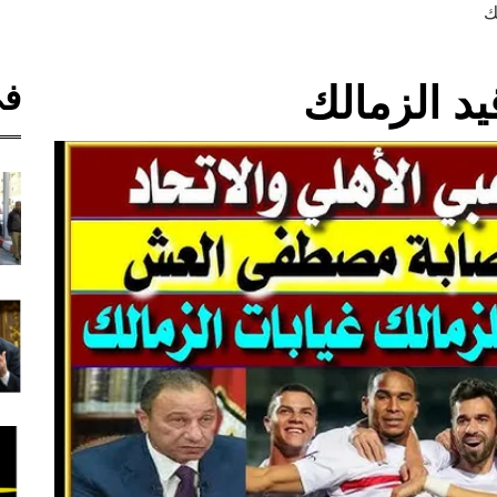
ك
في
د الزمالك