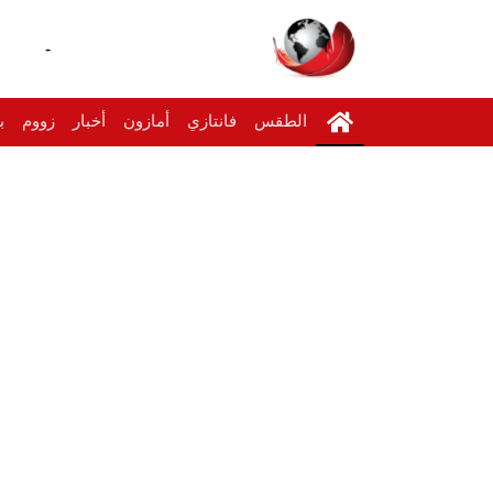
-
الطقس
فانتازي
أمازون
أخبار
زووم
ب