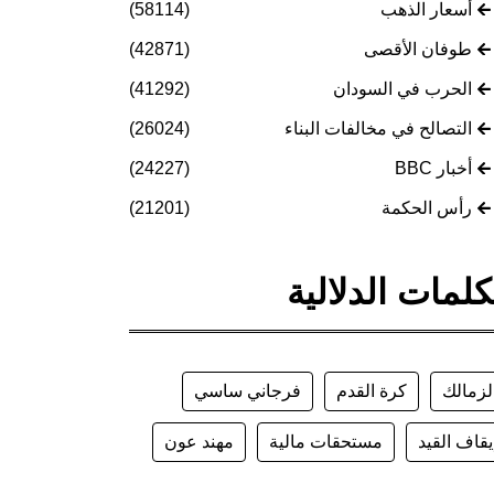
أسعار الذهب
(58114)
طوفان الأقصى
(42871)
الحرب في السودان
(41292)
التصالح في مخالفات البناء
(26024)
أخبار BBC
(24227)
رأس الحكمة
(21201)
كلمات الدلالية
لزمالك
كرة القدم
فرجاني ساسي
يقاف القيد
مستحقات مالية
مهند عون