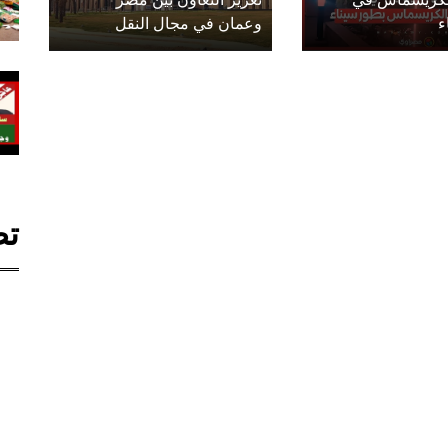
ء
وعمان في مجال النقل
تص