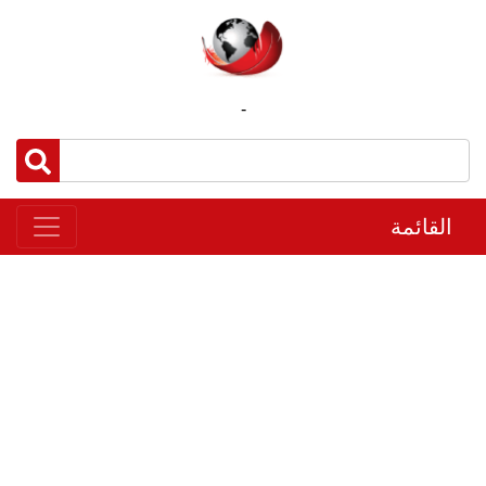
-
القائمة