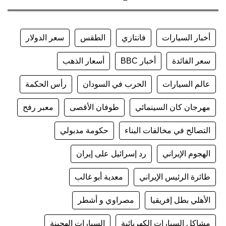
أخبار السيارات
فانتازي
الطقس
سعر الدولار
سعر الفائدة
أخبار BBC
أسعار الذهب
عالم السيارات
الحرب في السودان
رأس الحكمة
مهرجان كان السينمائي
طوفان الأقصى
معبر رفح
التصالح في مخالفات البناء
حكومة مدبولي
الهجوم الإيراني
رد إسرائيل على إيران
طائرة الرئيس الإيراني
معدية أبو غالب
الأهلي بطل إفريقيا
مصراوي و أشطر
مشاكل السيارات الكهربائية
السيارات الهجينة