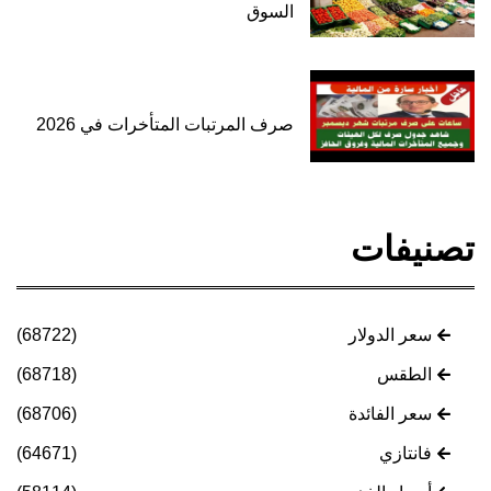
السوق
صرف المرتبات المتأخرات في 2026
تصنيفات
سعر الدولار
(68722)
الطقس
(68718)
سعر الفائدة
(68706)
فانتازي
(64671)