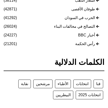
أسعار الذهب
(58114)
طوفان الأقصى
(42871)
الحرب في السودان
(41292)
التصالح في مخالفات البناء
(26024)
أخبار BBC
(24227)
رأس الحكمة
(21201)
الكلمات الدلالية
قنا
انتخابات
الأطباء
مرشحين
نقابة
انتخابات 2025
البيطريين