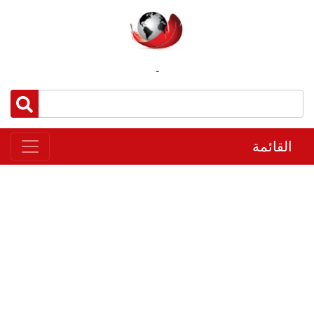
-
القائمة