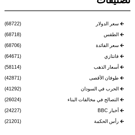
تصنيفات
سعر الدولار
(68722)
الطقس
(68718)
سعر الفائدة
(68706)
فانتازي
(64671)
أسعار الذهب
(58114)
طوفان الأقصى
(42871)
الحرب في السودان
(41292)
التصالح في مخالفات البناء
(26024)
أخبار BBC
(24227)
رأس الحكمة
(21201)