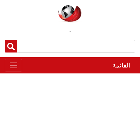
-
القائمة