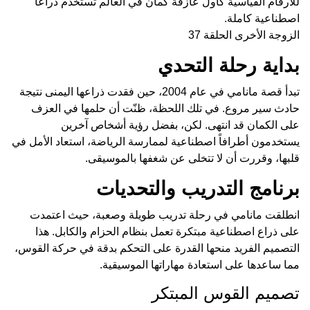
للأرقام القياسية كأول عازفة كمان في العالم تستخدم ذراعاً
اصطناعية كاملة.
الزوجة الأخرى الحلقة 37
بداية رحلة التحدي
تبدأ قصة مانامي في عام 2004، حين فقدت ذراعها اليمنى نتيجة
حادث سير مروع. في تلك اللحظة، ظنّت أن حلمها في العزف
على الكمان قد انتهى. لكن، بفضل رؤية أشخاص آخرين
يستخدمون أطرافاً اصطناعية لممارسة الرياضة، استعاد الأمل في
قلبها، وقررت أن لا تتخلى عن شغفها بالموسيقى.
برنامج التدريب والتحديات
انطلقت مانامي في رحلة تدريب طويلة وصعبة، حيث اعتمدت
على ذراع اصطناعية مبتكرة تعمل بنظام الحزام والكابل. هذا
التصميم الفريد منحها القدرة على التحكم بدقة في حركة القوس،
مما ساعدها على استعادة مهاراتها الموسيقية.
تصميم القوس المبتكر