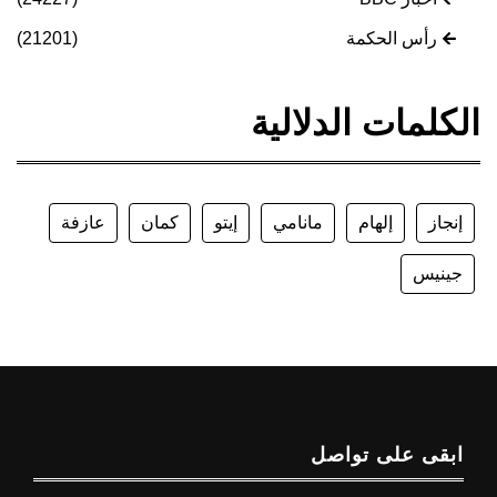
رأس الحكمة
(21201)
الكلمات الدلالية
إنجاز
إلهام
مانامي
إيتو
كمان
عازفة
جينيس
ابقى على تواصل