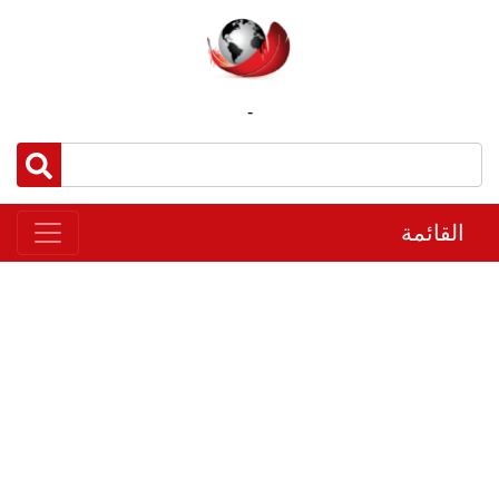
-
القائمة