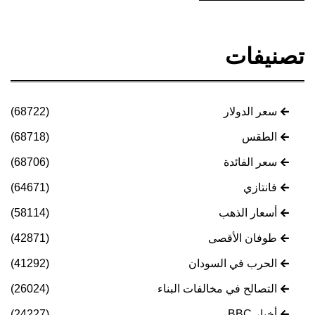
تصنيفات
سعر الدولار
(68722)
الطقس
(68718)
سعر الفائدة
(68706)
فانتازي
(64671)
أسعار الذهب
(58114)
طوفان الأقصى
(42871)
الحرب في السودان
(41292)
التصالح في مخالفات البناء
(26024)
أخبار BBC
(24227)