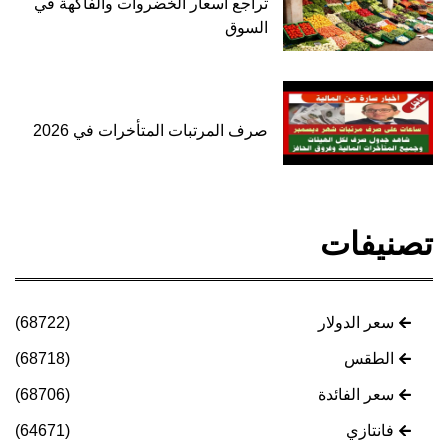
تراجع أسعار الخضروات والفاكهة في
السوق
صرف المرتبات المتأخرات في 2026
تصنيفات
سعر الدولار
(68722)
الطقس
(68718)
سعر الفائدة
(68706)
فانتازي
(64671)