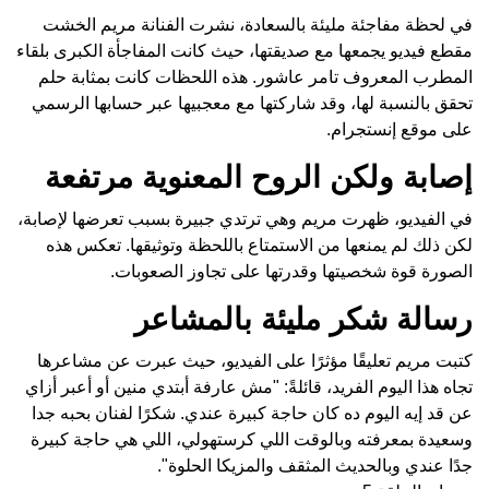
في لحظة مفاجئة مليئة بالسعادة، نشرت الفنانة مريم الخشت
مقطع فيديو يجمعها مع صديقتها، حيث كانت المفاجأة الكبرى بلقاء
المطرب المعروف تامر عاشور. هذه اللحظات كانت بمثابة حلم
تحقق بالنسبة لها، وقد شاركتها مع معجبيها عبر حسابها الرسمي
على موقع إنستجرام.
إصابة ولكن الروح المعنوية مرتفعة
في الفيديو، ظهرت مريم وهي ترتدي جبيرة بسبب تعرضها لإصابة،
لكن ذلك لم يمنعها من الاستمتاع باللحظة وتوثيقها. تعكس هذه
الصورة قوة شخصيتها وقدرتها على تجاوز الصعوبات.
رسالة شكر مليئة بالمشاعر
كتبت مريم تعليقًا مؤثرًا على الفيديو، حيث عبرت عن مشاعرها
تجاه هذا اليوم الفريد، قائلةً: "مش عارفة أبتدي منين أو أعبر أزاي
عن قد إيه اليوم ده كان حاجة كبيرة عندي. شكرًا لفنان بحبه جدا
وسعيدة بمعرفته وبالوقت اللي كرستهولي، اللي هي حاجة كبيرة
جدًا عندي وبالحديث المثقف والمزيكا الحلوة".