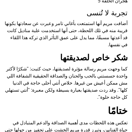
هجران الحلقة 5
تجربة لا تُنسى
أضافت مريم أنها استمتعت بأغاني تامر وعبرت عن سعادتها بكونها
قريبة منه في تلك اللحظة، حتى أنها استخدمت علبة مناديل كانت
قد أعدتها مسبقًا، مما يدل على عمق التأثر الذي تركه هذا اللقاء
في نفسها.
شكر خاص لصديقتها
كما وجهت مريم رسالة مؤثرة لصديقتها، حيث كتبت: "شكرًا لأكتر
واحدة حسستني بالحب والحنان والصداقة الحقيقية الشفافة اللي
مش ممكن أعيش من غيرها. خلاص أنتي أحلى حاجة في الدنيا
كلها". وقد ردت صديقتها بعبارة بسيطة ولكن معبرة: "أنتي تستهلي
كل حاجة حلوة".
ختامًا
تعكس هذه اللحظات مدى أهمية الصداقة والدعم المتبادل في
حياة الفنانين، وتبرز قدرة مريم الخشت على تحفيز من حولها حتى