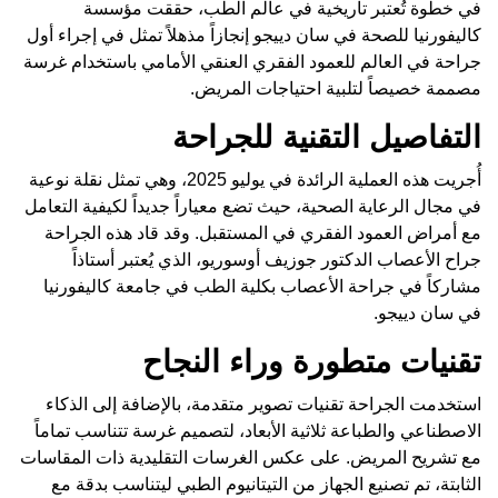
في خطوة تُعتبر تاريخية في عالم الطب، حققت مؤسسة
كاليفورنيا للصحة في سان دييجو إنجازاً مذهلاً تمثل في إجراء أول
جراحة في العالم للعمود الفقري العنقي الأمامي باستخدام غرسة
مصممة خصيصاً لتلبية احتياجات المريض.
التفاصيل التقنية للجراحة
أُجريت هذه العملية الرائدة في يوليو 2025، وهي تمثل نقلة نوعية
في مجال الرعاية الصحية، حيث تضع معياراً جديداً لكيفية التعامل
مع أمراض العمود الفقري في المستقبل. وقد قاد هذه الجراحة
جراح الأعصاب الدكتور جوزيف أوسوريو، الذي يُعتبر أستاذاً
مشاركاً في جراحة الأعصاب بكلية الطب في جامعة كاليفورنيا
في سان دييجو.
تقنيات متطورة وراء النجاح
استخدمت الجراحة تقنيات تصوير متقدمة، بالإضافة إلى الذكاء
الاصطناعي والطباعة ثلاثية الأبعاد، لتصميم غرسة تتناسب تماماً
مع تشريح المريض. على عكس الغرسات التقليدية ذات المقاسات
الثابتة، تم تصنيع الجهاز من التيتانيوم الطبي ليتناسب بدقة مع