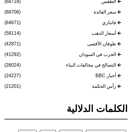
الطقس
(68718)
سعر الفائدة
(68706)
فانتازي
(64671)
أسعار الذهب
(58114)
طوفان الأقصى
(42871)
الحرب في السودان
(41292)
التصالح في مخالفات البناء
(26024)
أخبار BBC
(24227)
رأس الحكمة
(21201)
الكلمات الدلالية