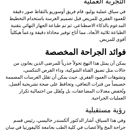
التجربة العملية
في سياق عملية يوليو، قام فريق أوسوريو بالتقاط صور دقيقة
للعمود الفقري للمريض قبل تصميم الغرسة باستخدام التخطيط
المدعوم بالذكاء الاصطناعي. ثم تم طباعة الجهاز النهائي بتقنية
الطباعة ثلاثية الأبعاد، مما أتاح توفير محاذاة دقيقة ودعماً هيكلياً
أقوى للمريض.
فوائد الجراحة المخصصة
يمكن أن يمثل هذا النهج تحولاً جذرياً للمرضى الذين يعانون من
حالات مثل تضيق القناة الشوكية، وداء القرص التنكسي،
وتشوهات العمود الفقري. حيث يمكن أن تقلل الغرسات المصممة
خصيصاً من فترات التعافي، وتحافظ على صحة تشريحية أفضل،
وتُخفض معدلات المضاعفات، بل وتُقلل من احتمالية تكرار
العمليات الجراحية.
رؤية مستقبلية
وفي هذا السياق، أشار الدكتور ألكسندر خاليسي، رئيس قسم
جراحة المخ والأعصاب في كلية الطب بجامعة كاليفورنيا في سان