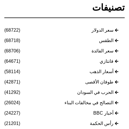
تصنيفات
سعر الدولار
(68722)
الطقس
(68718)
سعر الفائدة
(68706)
فانتازي
(64671)
أسعار الذهب
(58114)
طوفان الأقصى
(42871)
الحرب في السودان
(41292)
التصالح في مخالفات البناء
(26024)
أخبار BBC
(24227)
رأس الحكمة
(21201)