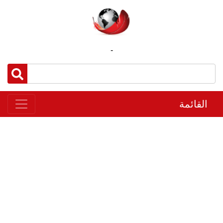
-
القائمة