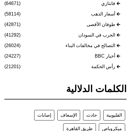
فانتازي
(64671)
أسعار الذهب
(58114)
طوفان الأقصى
(42871)
الحرب في السودان
(41292)
التصالح في مخالفات البناء
(26024)
أخبار BBC
(24227)
رأس الحكمة
(21201)
الكلمات الدلالية
القليوبية
حادث
الإسعاف
إصابات
ميكروباص
طريق القاهرة