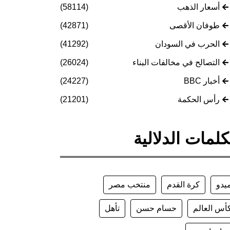
أسعار الذهب
(58114)
طوفان الأقصى
(42871)
الحرب في السودان
(41292)
التصالح في مخالفات البناء
(26024)
أخبار BBC
(24227)
رأس الحكمة
(21201)
كلمات الدلالية
يدو
كرة القدم
منتخب مصر
أس العالم
حسام حسن
تأهل