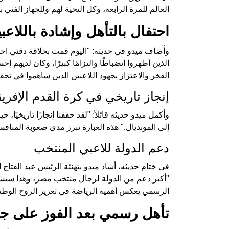
العالم للمرة الرابعة، وكل التحية لهم وللجهاز الفني ب
احتفال بالتأهل وإشادة باللاعب
وأضاف ميدو في حديثه: "اليوم قمت بحلاقة دقني احتفا
الذين أظهروا انضباطًا والتزامًا كبيرًا، وكان لديهم
الفخر والاعتزاز بجهود اللاعبين الذين ساهموا في تحقيق
إنجاز تاريخي في كرة القدم الإفريق
وأكمل ميدو حديثه قائلاً: "لقد حققنا إنجازًا تاريخيً
إلى المونديال." هذه العبارة تبرز مدى صعوبة المنافس
دعم الدولة للاعبي المنتخب
في ختام حديثه، أشاد ميدو بتهنئة الرئيس عبد الفتاح
"أكبر دعم من الدولة لرجال منتخب مصر، وهذا سيشج
الرسمي يعكس أهمية الرياضة في تعزيز الروح الوطني
تأهل رسمي بعد الفوز على جي