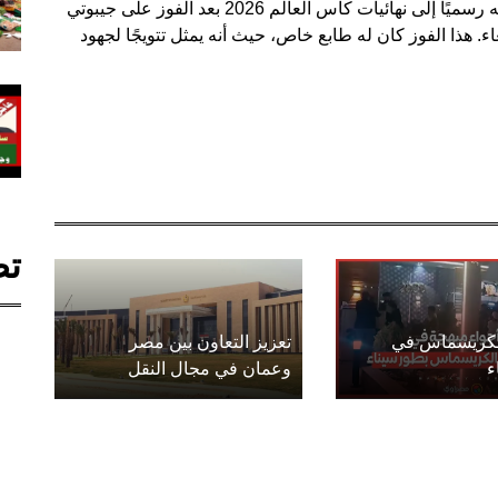
وفي سياق متصل، تمكن منتخب مصر من حسم تأهله رسميًا إلى نهائيات كأس العالم 2026 بعد الفوز على جيبوتي
لأربعاء. هذا الفوز كان له طابع خاص، حيث أنه يمثل تتويجًا لجهود
تص
الكريسماس في
تعزيز التعاون بين مصر
ء
وعمان في مجال النقل