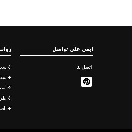
ابقى على تواصل
روابط
اتصل بنا
سعر 
سعر 
أسع
طوف
الح