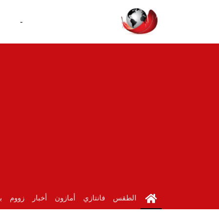
-
الطقس
فانتازي
أمازون
أخبار
زووم
ب