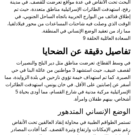
البحث تحت الأنقاض في عدة مواقع تعرضت للقصف. في مدينة
رفح، استهدفت الطائرات الإسرائيلية مناطق متعددة، حيث تم
إطلاق قذائف من البوارج الحربية باتجاه الساحل الجنوبي، في
الوقت الذي وصلت فيه شاحنات المساعدات من محور فيلادلفيا،
مما زاد من تعقيد الوضع الإنساني في المنطقة.
السعادة العائلية الحلقة 9
تفاصيل دقيقة عن الضحايا
في وسط القطاع، تعرضت مناطق مثل دير البلح والنصيرات
لقصف عنيف، حيث استشهد 3 مواطنين من عائلة البنا في حي
الصبرة. كما تم استهداف خيمة تؤوي نازحين في بلدة الزوايدة، مما
أسفر عن إصابتين على الأقل. في خان يونس، استهدفت الطائرات
الإسرائيلية مركبة مدنية في شارع القسام، مما أودى بحياة 5
أشخاص، بينهم طفلان وامرأة.
الوضع الإنساني المتدهور
تستمر الطواقم الطبية في محاولة إنقاذ العالقين تحت الأنقاض
رغم نقص الإمكانات وارتفاع وتيرة القصف. كما أفادت المصادر