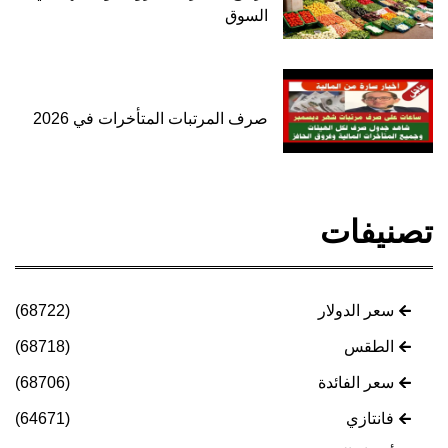
السوق
صرف المرتبات المتأخرات في 2026
تصنيفات
سعر الدولار
(68722)
الطقس
(68718)
سعر الفائدة
(68706)
فانتازي
(64671)