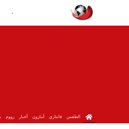
-
الطقس
فانتازي
أمازون
أخبار
زووم
ب