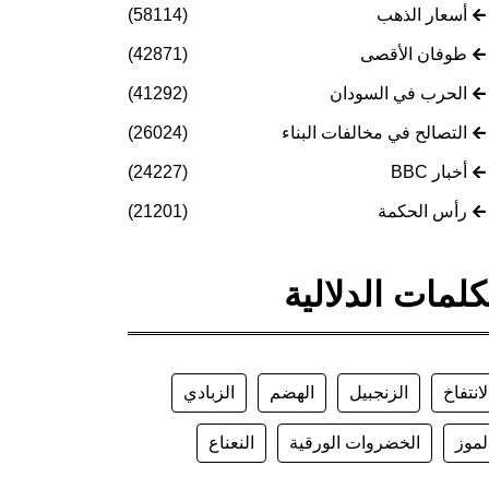
أسعار الذهب
(58114)
طوفان الأقصى
(42871)
الحرب في السودان
(41292)
التصالح في مخالفات البناء
(26024)
أخبار BBC
(24227)
رأس الحكمة
(21201)
كلمات الدلالية
لانتفاخ
الزنجبيل
الهضم
الزبادي
لموز
الخضروات الورقية
النعناع