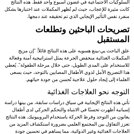
السلوكيات الاجتماعية في غضون أسبوع واحد فقط. هذه النتائج
كانت مثيرة للإعجاب، حيث لم تُظهر المكملات عند اختبارها بشكل
منفرد نفس التأثير الإيجابي الذي تم تحقيقه عند دمجها.
تصريحات الباحثين وتطلعات
المستقبل
علق الباحث يي-بينغ هسويه على هذه النتائج قائلاً: "إن مزيج
المكملات الغذائية منخفض الجرعة يمثل استراتيجية آمنة وفعالة
للاستخدام على المدى الطويل، حتى خلال مرحلة الطفولة". يُعطي
هذا التصريح الأمل لذوي الأطفال المصابين بالتوحد، حيث يسعى
العلماء إلى إيجاد حلول علاجية تُحسن من جودة حياتهم.
التوجه نحو العلاجات الغذائية
تأتي هذه النتائج الإيجابية في سياق دراسات سابقة، من بينها دراسة
إسبانية أظهرت تحسنًا في الانتباه والتحكم الحركي لدى أطفال
يعانون من التوحد وفرط الحركة باستخدام البروبيوتيك. هذه النتائج
تعزز التفاؤل بين المجتمع العلمي بضرورة استكشاف المزيد من
العلاجات الغذائية وغير الدوائية، مما يساهم في تحسين جودة