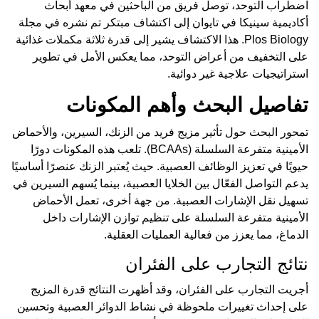
اضطراب التوحد، توصل فريق من الباحثين في معهد أبحاث
أكاديمية سينيكا في تايوان إلى اكتشاف مبتكر تم نشره في مجلة
Plos Biology. هذا الاكتشاف يشير إلى قدرة ثلاثة مكملات غذائية
على التخفيف من أعراض التوحد، مما يعكس الأمل في تطوير
استراتيجيات علاجية غير دوائية.
تفاصيل البحث وأهم المكونات
تمحور البحث حول تأثير مزيج فريد من الزنك، السيرين، والأحماض
الأمينية متفرعة السلسلة (BCAAs). تلعب هذه المكونات دورًا
حيويًا في تعزيز الوظائف العصبية. حيث يُعتبر الزنك عنصرًا أساسيًا
يدعم التواصل الفعّال بين الخلايا العصبية، بينما يُسهم السيرين في
تسهيل نقل الإشارات العصبية. من جهة أخرى، تعمل الأحماض
الأمينية متفرعة السلسلة على تنظيم توازن الإشارات داخل
الدماغ، مما يعزز من فعالية العمليات العقلية.
نتائج التجارب على الفئران
أجريت التجارب على الفئران، وقد أظهرت النتائج قدرة المزيج
على إحداث تغييرات ملحوظة في نشاط الدوائر العصبية وتحسين