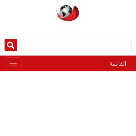
-
القائمة