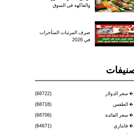
والفاكهة في السوق
صرف المرتبات المتأخرات
في 2026
نيفات
سعر الدولار
(68722)
الطقس
(68718)
سعر الفائدة
(68706)
فانتازي
(64671)