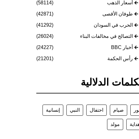
أسعار الذهب
(58114)
طوفان الأقصى
(42871)
الحرب في السودان
(41292)
التصالح في مخالفات البناء
(26024)
أخبار BBC
(24227)
رأس الحكمة
(21201)
كلمات الدلالية
ور
صيام
احتفال
النبي
إنسانية
داية
مولد