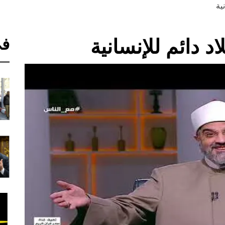
ية
في
اد دائم للإنسانية