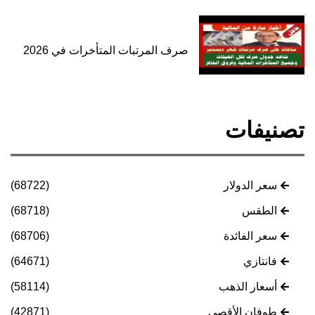
صرف المرتبات المتأخرات في 2026
تصنيفات
سعر الدولار
(68722)
الطقس
(68718)
سعر الفائدة
(68706)
فانتازي
(64671)
أسعار الذهب
(58114)
طوفان الأقصى
(42871)