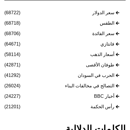
سعر الدولار
(68722)
الطقس
(68718)
سعر الفائدة
(68706)
فانتازي
(64671)
أسعار الذهب
(58114)
طوفان الأقصى
(42871)
الحرب في السودان
(41292)
التصالح في مخالفات البناء
(26024)
أخبار BBC
(24227)
رأس الحكمة
(21201)
الكلمات الدلالية