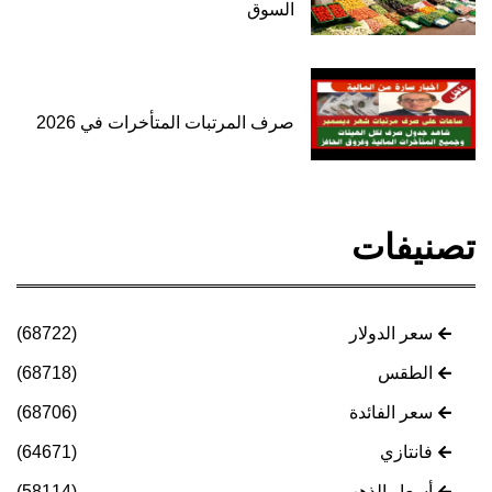
السوق
صرف المرتبات المتأخرات في 2026
تصنيفات
سعر الدولار
(68722)
الطقس
(68718)
سعر الفائدة
(68706)
فانتازي
(64671)
أسعار الذهب
(58114)