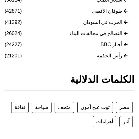
طوفان الأقصى
(42871)
الحرب في السودان
(41292)
التصالح في مخالفات البناء
(26024)
أخبار BBC
(24227)
رأس الحكمة
(21201)
الكلمات الدلالية
مصر
توت عنخ آمون
متحف
سياحة
ثقافة
آثار
أهرامات