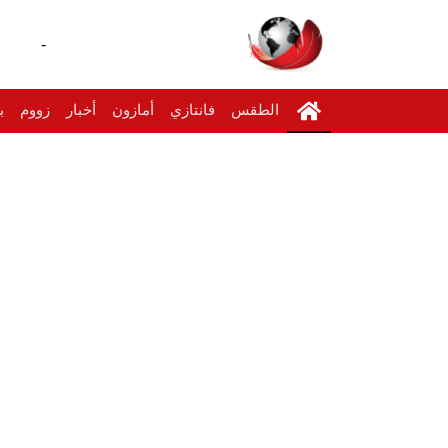
-
الطقس
فانتازي
أمازون
أخبار
زووم
ب