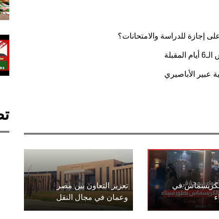
لى إجازة للدراسة والامتحانات؟
قبلة
ة عبير الأباصيري
تص
الكريسماس في
تعزيز التعاون بين مصر
ء
وعمان في مجال النقل