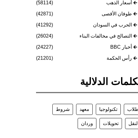
أسعار الذهب
(58114)
طوفان الأقصى
(42871)
الحرب في السودان
(41292)
التصالح في مخالفات البناء
(26024)
أخبار BBC
(24227)
رأس الحكمة
(21201)
كلمات الدلالية
لاب
تكنولوجيا
معهد
شروط
لنقل
تحويلات
وردان