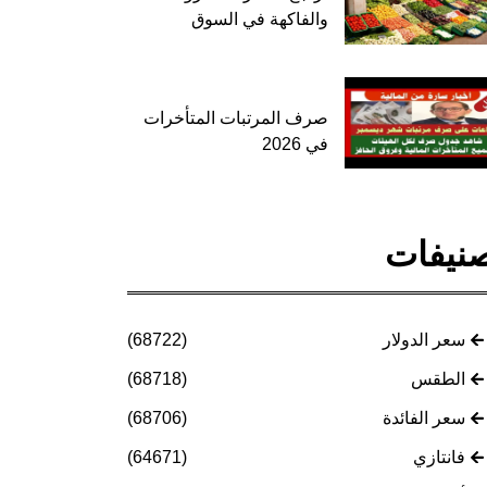
والفاكهة في السوق
صرف المرتبات المتأخرات
في 2026
نيفات
سعر الدولار
(68722)
الطقس
(68718)
سعر الفائدة
(68706)
فانتازي
(64671)