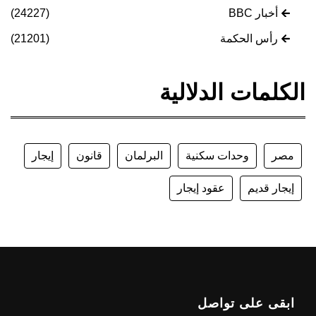
أخبار BBC
(24227)
رأس الحكمة
(21201)
الكلمات الدلالية
مصر
وحدات سكنية
البرلمان
قانون
إيجار
إيجار قديم
عقود إيجار
ابقى على تواصل