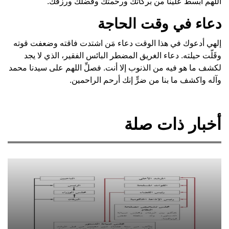
اللهم ابسط علينا من بركاتك ورحمتك وفضلك ورزقك.
دعاء في وقت الحاجة
إلهي أدعوك في هذا الوقت دعاء مَن اشتدت فاقته وضعفت قوته
وقَلّت حيلته. دعاء الغريق المضطر البائس الفقير، الذي لا يجد
لكشف ما هو فيه من الذنوب إلا أنت. فصلِّ اللهم على سيدنا محمد
وآله واكشف ما بنا من ضرٍّ إنك أرحم الراحمين.
أخبار ذات صلة