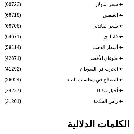
سعر الدولار
(68722)
الطقس
(68718)
سعر الفائدة
(68706)
فانتازي
(64671)
أسعار الذهب
(58114)
طوفان الأقصى
(42871)
الحرب في السودان
(41292)
التصالح في مخالفات البناء
(26024)
أخبار BBC
(24227)
رأس الحكمة
(21201)
الكلمات الدلالية