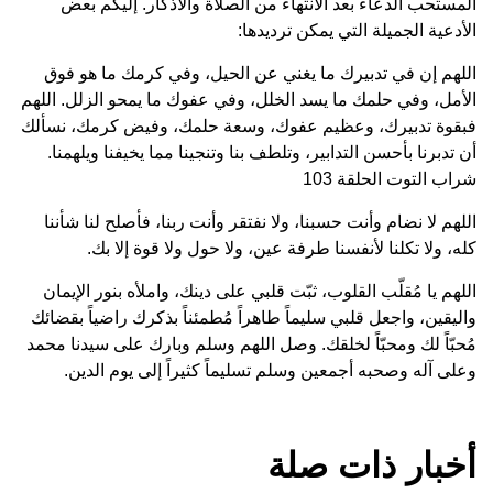
المستحب الدعاء بعد الانتهاء من الصلاة والأذكار. إليكم بعض
الأدعية الجميلة التي يمكن ترديدها:
اللهم إن في تدبيرك ما يغني عن الحيل، وفي كرمك ما هو فوق
الأمل، وفي حلمك ما يسد الخلل، وفي عفوك ما يمحو الزلل. اللهم
فبقوة تدبيرك، وعظيم عفوك، وسعة حلمك، وفيض كرمك، نسألك
أن تدبرنا بأحسن التدابير، وتلطف بنا وتنجينا مما يخيفنا ويلهمنا.
شراب التوت الحلقة 103
اللهم لا نضام وأنت حسبنا، ولا نفتقر وأنت ربنا، فأصلح لنا شأننا
كله، ولا تكلنا لأنفسنا طرفة عين، ولا حول ولا قوة إلا بك.
اللهم يا مُقلّب القلوب، ثبّت قلبي على دينك، واملأه بنور الإيمان
واليقين، واجعل قلبي سليماً طاهراً مُطمئناً بذكرك راضياً بقضائك
مُحبّاً لك ومحبّاً لخلقك. وصل اللهم وسلم وبارك على سيدنا محمد
وعلى آله وصحبه أجمعين وسلم تسليماً كثيراً إلى يوم الدين.
أخبار ذات صلة