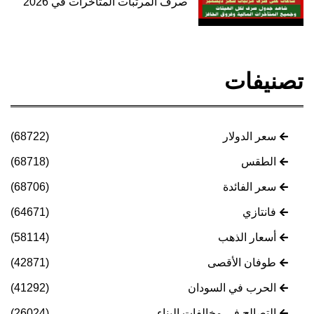
صرف المرتبات المتأخرات في 2026
تصنيفات
سعر الدولار
(68722)
الطقس
(68718)
سعر الفائدة
(68706)
فانتازي
(64671)
أسعار الذهب
(58114)
طوفان الأقصى
(42871)
الحرب في السودان
(41292)
التصالح في مخالفات البناء
(26024)