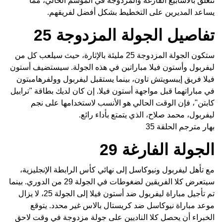
تتعلق بالأسابيع الفارغة والمزدوجة في الموسم الحالي، مما
يساعد المديرين على التخطيط بشكل أفضل لفريقهم.
تفاصيل الجولة المزدوجة 25
ستكون الجولة المزدوجة 25 مليئة بالإثارة، حيث سيلعب كل من
ليفربول وأستون فيلا مباراتين في هذه الجولة. سيستضيف أستون
فيلا فريق إيبسويتش تاون، بينما يستقبل ليفربول وولفرهامبتون
في مباراتهما قبل مواجهة أستون فيلا. إن كان لديك بطاقة "ترابيل
كابتن"، فإن الوقت الحالي هو الأنسب لاستخدامها على نجم
ليفربول، محمد صلاح، الذي يتمتع بأداء رائع.
بهار مترجم الحلقة 35
الجولة الفارغة 29
مع تأهل ليفربول ونيوكاسل إلى نهائي كأس الرابطة الإنجليزية،
سيتعرض كلا الفريقين لضغوطات في الجولة 29 من الدوري. بينما
تم تأجيل مباراة ليفربول ضد أستون فيلا إلى الجولة 25، لا يزال
موعد مباراة نيوكاسل ضد كريستال بالاس غير محدد. يتوقع
الخبراء أن يحصل كلا الناديين على جولة مزدوجة في وقت لاحق