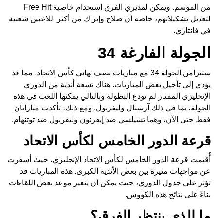
من الموسم. ويمكن لمديري الفرق استخدام خاصية Free Hit
لتعديل تشكيلاتهم، خاصة أن صلاح وإيزاك من أكثر اللاعبين شعبية
في فانتازي.
الجولة الفارغة 34
ستتزامن الجولة 34 مع مباريات نصف نهائي كأس الاتحاد، مما قد
يؤدي إلى تأجيل بعض المباريات. هناك تسعة أندية من الدوري
الإنجليزي الممتاز لم تودع البطولة وبالتالي يمكنها اللعب في هذه
الجولة، بما في ذلك آرسنال وليفربول. ومع ذلك، تأكدت مباراتان
فقط حتى الآن، وهما تشيلسي ضد إيفرتون وليفربول ضد توتنهام.
قرعة الدور الخامس لكأس الاتحاد
أُقيمت قرعة الدور الخامس لكأس الاتحاد الإنجليزي، حيث أسفرت
عن مواجهات مثيرة بين بعض الأندية الكبرى. هذه المباريات قد
تؤثر على جدول الدوري، حيث يمكن أن يتغير موعد بعض اللقاءات
بناءً على نتائج هذه الكؤوس.
ما الذي ينتظر الفرق؟