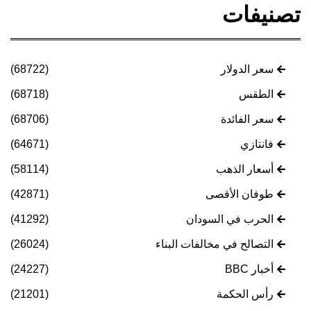
تصنيفات
سعر الدولار
(68722)
الطقس
(68718)
سعر الفائدة
(68706)
فانتازي
(64671)
أسعار الذهب
(58114)
طوفان الأقصى
(42871)
الحرب في السودان
(41292)
التصالح في مخالفات البناء
(26024)
أخبار BBC
(24227)
رأس الحكمة
(21201)