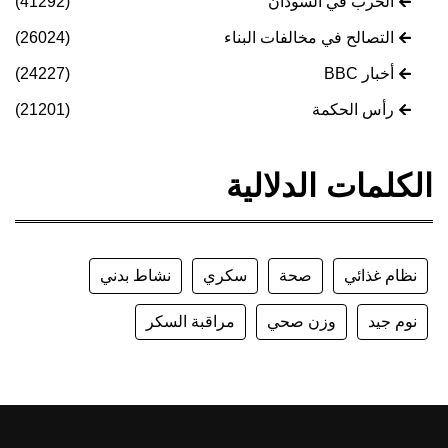
الحرب في السودان
(41292)
التصالح في مخالفات البناء
(26024)
أخبار BBC
(24227)
رأس الحكمة
(21201)
الكلمات الدلالية
نظام غذائي
صحة
سكري
نشاط بدني
نوم جيد
وزن صحي
مراقبة السكر