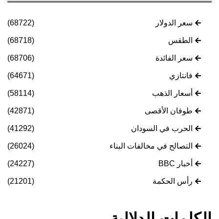
سعر الدولار
(68722)
الطقس
(68718)
سعر الفائدة
(68706)
فانتازي
(64671)
أسعار الذهب
(58114)
طوفان الأقصى
(42871)
الحرب في السودان
(41292)
التصالح في مخالفات البناء
(26024)
أخبار BBC
(24227)
رأس الحكمة
(21201)
الكلمات الدلالية