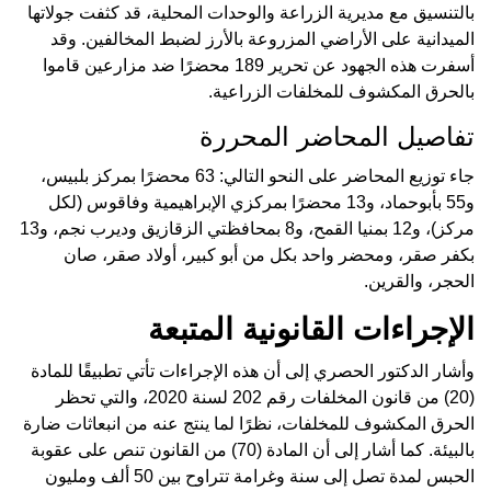
بالتنسيق مع مديرية الزراعة والوحدات المحلية، قد كثفت جولاتها
الميدانية على الأراضي المزروعة بالأرز لضبط المخالفين. وقد
أسفرت هذه الجهود عن تحرير 189 محضرًا ضد مزارعين قاموا
بالحرق المكشوف للمخلفات الزراعية.
تفاصيل المحاضر المحررة
جاء توزيع المحاضر على النحو التالي: 63 محضرًا بمركز بلبيس،
و55 بأبوحماد، و13 محضرًا بمركزي الإبراهيمية وفاقوس (لكل
مركز)، و12 بمنيا القمح، و8 بمحافظتي الزقازيق وديرب نجم، و13
بكفر صقر، ومحضر واحد بكل من أبو كبير، أولاد صقر، صان
الحجر، والقرين.
الإجراءات القانونية المتبعة
وأشار الدكتور الحصري إلى أن هذه الإجراءات تأتي تطبيقًا للمادة
(20) من قانون المخلفات رقم 202 لسنة 2020، والتي تحظر
الحرق المكشوف للمخلفات، نظرًا لما ينتج عنه من انبعاثات ضارة
بالبيئة. كما أشار إلى أن المادة (70) من القانون تنص على عقوبة
الحبس لمدة تصل إلى سنة وغرامة تتراوح بين 50 ألف ومليون