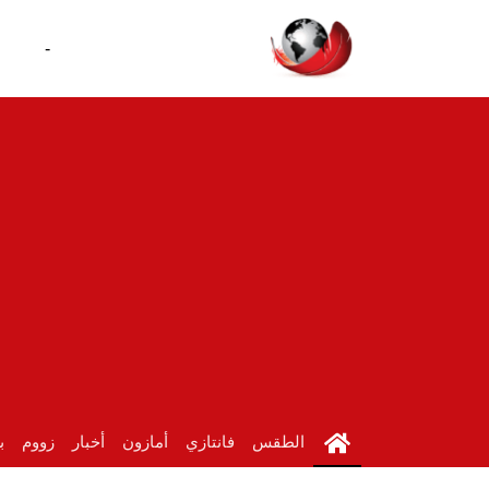
-
الطقس
فانتازي
أمازون
أخبار
زووم
ب