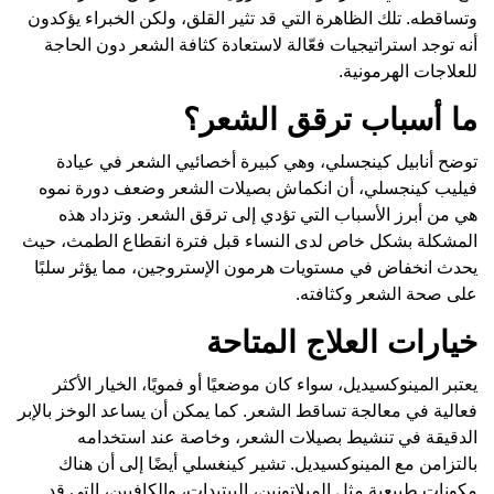
وتساقطه. تلك الظاهرة التي قد تثير القلق، ولكن الخبراء يؤكدون
أنه توجد استراتيجيات فعّالة لاستعادة كثافة الشعر دون الحاجة
للعلاجات الهرمونية.
ما أسباب ترقق الشعر؟
توضح أنابيل كينجسلي، وهي كبيرة أخصائيي الشعر في عيادة
فيليب كينجسلي، أن انكماش بصيلات الشعر وضعف دورة نموه
هي من أبرز الأسباب التي تؤدي إلى ترقق الشعر. وتزداد هذه
المشكلة بشكل خاص لدى النساء قبل فترة انقطاع الطمث، حيث
يحدث انخفاض في مستويات هرمون الإستروجين، مما يؤثر سلبًا
على صحة الشعر وكثافته.
خيارات العلاج المتاحة
يعتبر المينوكسيديل، سواء كان موضعيًا أو فمويًا، الخيار الأكثر
فعالية في معالجة تساقط الشعر. كما يمكن أن يساعد الوخز بالإبر
الدقيقة في تنشيط بصيلات الشعر، وخاصة عند استخدامه
بالتزامن مع المينوكسيديل. تشير كينغسلي أيضًا إلى أن هناك
مكونات طبيعية مثل الميلاتونين، الببتيدات، والكافيين، التي قد