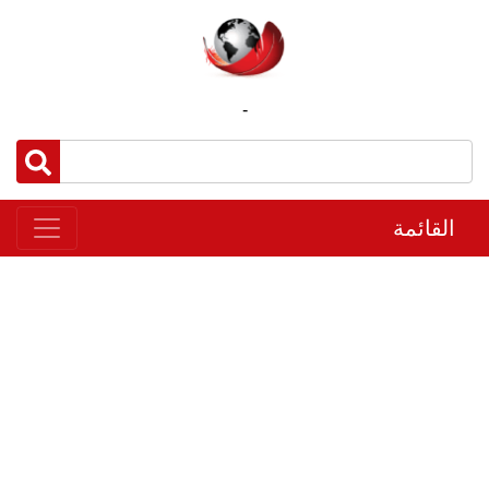
-
القائمة