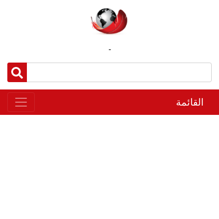
-
القائمة