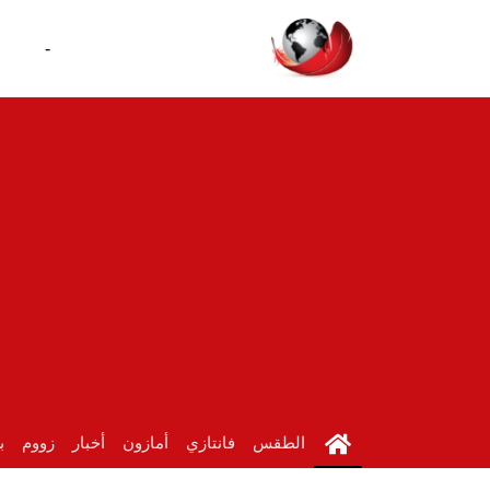
-
الطقس
فانتازي
أمازون
أخبار
زووم
ب