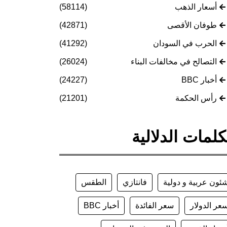
أسعار الذهب
(58114)
طوفان الأقصى
(42871)
الحرب في السودان
(41292)
التصالح في مخالفات البناء
(26024)
أخبار BBC
(24227)
رأس الحكمة
(21201)
كلمات الدلالية
ئون عربية و دولية
فانتازي
الطقس
عر الدولار
سعر الفائدة
أخبار BBC