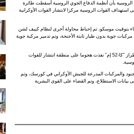
 الروسية بأن أنظمة الدفاع الجوي الروسية أسقطت طائرة
 استهداف القوات الروسية مركزا لانتشار القوات الأوكرانية
الوزارة إلى أنه في حوالي الساعة 3:00 مساء بتوقيت موسكو، تم إحباط محاولة أخرى لنظام كييف لشن
بات جوية بدون طيار ثابتة الأجنحة، وتم تدمير مركبة جوية
وأضافت الوزارة أن أطقم المروحيات الروسية من طراز "كا-52 إم" نفذت هجوما على منطقة انتشار للقوات
وسية.
نود والمركبات المدرعة للجيش الأوكراني في كورسك، وتم
ى بيانات الاستطلاع، وتم القضاء على القوى البشرية