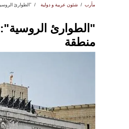
مأرب
شئون عربية و دولية
"الطوارئ الروسية": تطهير 9 م
منطقة