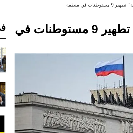
ستوطنات في منطقة
في
"الطوارئ الروسية": تطهير 9 مستوطنات في