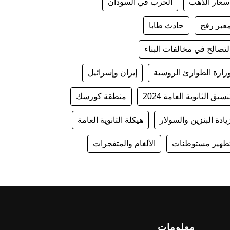
سعار الذهب
الحرب في السودان
عبر رفح
حادث طابا
لتصالح في مخالفات البناء
زارة الطوارئ الروسية
إيران وإسرائيل
نسيق الثانوية العامة 2024
منطقة كورسك
يادة البنزين والسولار
هيكلة الثانوية العامة
طهير مستوطنات
الألغام والمتفجرات
معلومات