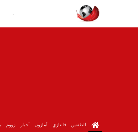
-
الطقس
فانتازي
أمازون
أخبار
زووم
ب