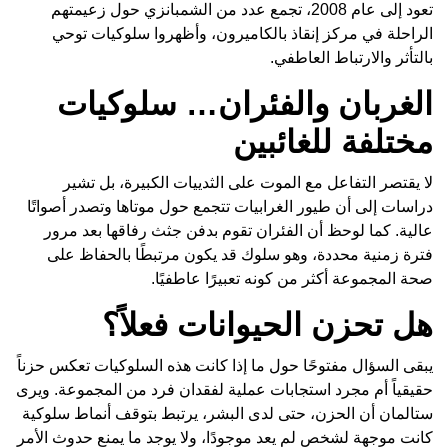
تعود إلى عام 2008، تجمع عدد من الشمبانزي حول زعيمتهم
الراحلة في مركز إنقاذ بالكاميرون، وأظهروا سلوكيات توحي
بالتأثر والارتباط العاطفي.
الغربان والفئران… سلوكيات
مختلفة للغائبين
لا يقتصر التفاعل مع الموت على الثدييات الكبيرة، بل تشير
دراسات إلى أن طيور الغرابيات تتجمع حول موتاها وتصدر أصواتًا
عالية. كما لوحظ أن الفئران تقوم بدفن جثث رفاقها بعد مرور
فترة زمنية محددة، وهو سلوك قد يكون مرتبطًا بالحفاظ على
صحة المجموعة أكثر من كونه تعبيرًا عاطفيًا.
هل تحزن الحيوانات فعلاً؟
يبقى السؤال مفتوحًا حول ما إذا كانت هذه السلوكيات تعكس حزناً
حقيقياً أم مجرد استجابات عملية لفقدان فرد من المجموعة. ويرى
ستالمان أن الحزن، حتى لدى البشر، يرتبط بتوقف أنماط سلوكية
كانت موجهة لشخص لم يعد موجودًا، ولا يوجد ما يمنع حدوث الأمر