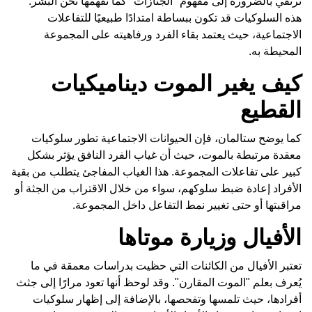
ترتقي بالضرورة إلى مفهوم "الجنازات" كما نفهمها نحن البشر.
هذه السلوكيات قد تكون ببساطة امتدادًا طبيعيًا للتفاعلات
الاجتماعية، حيث يعتمد بقاء الفرد ورفاهيته على المجموعة
المحيطة به.
كيف يغير الموت ديناميكيات
القطيع
كما يوضح ستالمان، فإن الحيوانات الاجتماعية تطور سلوكيات
معقدة مرتبطة بالموت، حيث أن غياب الفرد النافق يؤثر بشكل
كبير على تفاعلات المجموعة. هذا الغياب المفاجئ يتطلب من بقية
الأفراد إعادة ضبط سلوكهم، سواء من خلال الاقتراب من الجثة أو
مراقبتها أو حتى تغيير نمط التفاعل داخل المجموعة.
الأفيال وزيارة موتاها
تعتبر الأفيال من الكائنات التي حظيت بدراسات معمقة في ما
يُعرف بعلم "الموت المقارن". وقد لوحظ أنها تعود مرارًا إلى جثث
أفرادها، حيث تلمسها وتفحصها، بالإضافة إلى إظهار سلوكيات