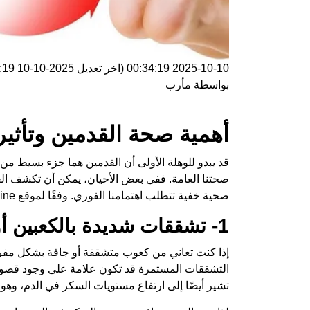
2025-10-10 00:34:19
(اخر تعديل
2025-10-10 00:34:19
بواسطة
مأرب
أهمية صحة القدمين وتأثي
قد يبدو للوهلة الأولى أن القدمين هما جزء بسيط من 
صحتنا العامة. ففي بعض الأحيان، يمكن أن تكشف ا
صحية خفية تتطلب اهتمامنا الفوري. وفقًا لموقع Healthline، إليك بعض العلامات التي يجب أن نكون على دراية بها.
1- تشققات شديدة بالكعبين أو جفاف مفرط
إذا كنت تعاني من كعوب متشققة أو جافة بشكل مفر
تشير أيضًا إلى ارتفاع مستويات السكر في الدم، وهو ما