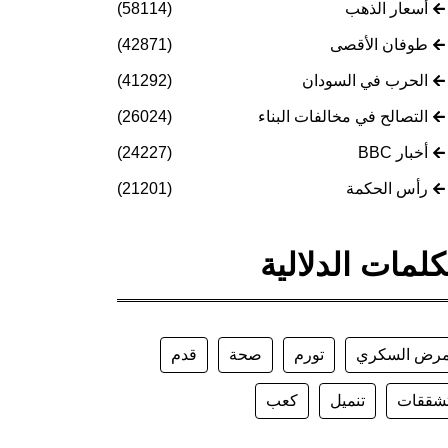
أسعار الذهب
(58114)
طوفان الأقصى
(42871)
الحرب في السودان
(41292)
التصالح في مخالفات البناء
(26024)
أخبار BBC
(24227)
رأس الحكمة
(21201)
كلمات الدلالية
رض السكري
تورم
صحة
قدم
شققات
تنميل
كعب