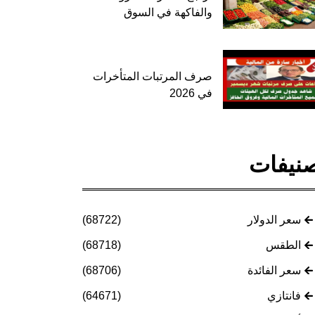
والفاكهة في السوق
صرف المرتبات المتأخرات
في 2026
نيفات
سعر الدولار
(68722)
الطقس
(68718)
سعر الفائدة
(68706)
فانتازي
(64671)