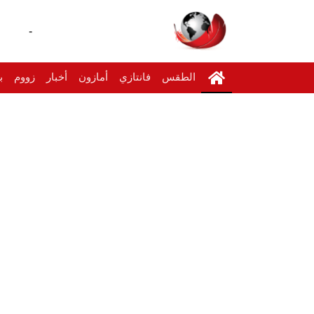
-
الطقس
فانتازي
أمازون
أخبار
زووم
ب