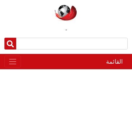
-
القائمة