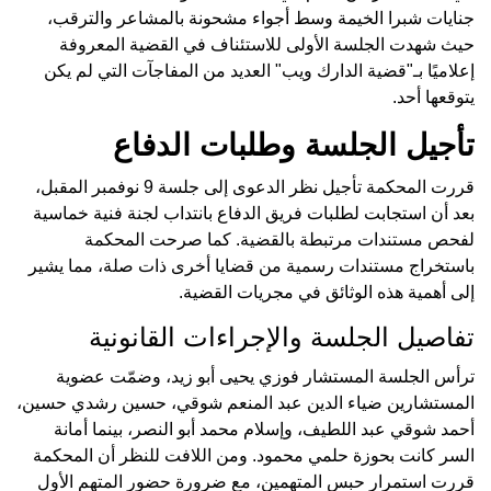
جنايات شبرا الخيمة وسط أجواء مشحونة بالمشاعر والترقب،
حيث شهدت الجلسة الأولى للاستئناف في القضية المعروفة
إعلاميًا بـ"قضية الدارك ويب" العديد من المفاجآت التي لم يكن
يتوقعها أحد.
تأجيل الجلسة وطلبات الدفاع
قررت المحكمة تأجيل نظر الدعوى إلى جلسة 9 نوفمبر المقبل،
بعد أن استجابت لطلبات فريق الدفاع بانتداب لجنة فنية خماسية
لفحص مستندات مرتبطة بالقضية. كما صرحت المحكمة
باستخراج مستندات رسمية من قضايا أخرى ذات صلة، مما يشير
إلى أهمية هذه الوثائق في مجريات القضية.
تفاصيل الجلسة والإجراءات القانونية
ترأس الجلسة المستشار فوزي يحيى أبو زيد، وضمّت عضوية
المستشارين ضياء الدين عبد المنعم شوقي، حسين رشدي حسين،
أحمد شوقي عبد اللطيف، وإسلام محمد أبو النصر، بينما أمانة
السر كانت بحوزة حلمي محمود. ومن اللافت للنظر أن المحكمة
قررت استمرار حبس المتهمين، مع ضرورة حضور المتهم الأول