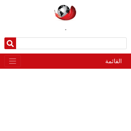
-
القائمة