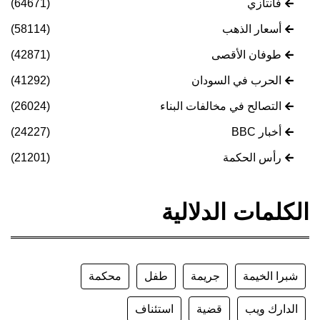
فانتازي
(64671)
أسعار الذهب
(58114)
طوفان الأقصى
(42871)
الحرب في السودان
(41292)
التصالح في مخالفات البناء
(26024)
أخبار BBC
(24227)
رأس الحكمة
(21201)
الكلمات الدلالية
شبرا الخيمة
جريمة
طفل
محكمة
الدارك ويب
قضية
استئناف