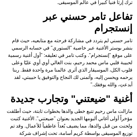
ترك إرثاً فنياً كبيراً في عالم الموسيقى.
تفاعل تامر حسني عبر
إنستجرام
تامر حسني لم يتردد في مشاركة فرحته مع متابعيه، حيث قام
بنشر بوستر الأغنية عبر خاصية "الستوري" في حسابه الرسمي
على موقع "إنستجرام". وكتب تامر في تعليقه: "أول أغنية رسمية
لحبيبة قلبي ماس محمد رحيم، بنت الغالي أوي أوي عليّا وعلى
قلوب الكل، الموسيقار الذي أثرى عالمنا مرة واحدة فقط. ربنا
يرحمه ويحسن إليه، وأتمنى لك النجاح والتوفيق يا حبيبتي، لقد
أبدعتِ، والله يوفقك."
أغنية "ضيعتني" وتجارب جديدة
مازالت ماس رحيم تتبع خطى والدها بخطوات ثابتة، حيث أطلقت
مؤخراً أولى أغاني ألبومها الجديد بعنوان "ضيعتني". الأغنية كتبت
ولحنت من قبل والدها، مما يضيف بُعداً عاطفياً للأعمال. وقد تم
توزيع الموسيقى بواسطة كريم أسامة، تحت إشراف شركة