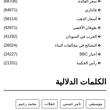
سعر الفائدة
(68706)
فانتازي
(64671)
أسعار الذهب
(58114)
طوفان الأقصى
(42871)
الحرب في السودان
(41292)
التصالح في مخالفات البناء
(26024)
أخبار BBC
(24227)
رأس الحكمة
(21201)
الكلمات الدلالية
موسيقى
تامر حسني
حفلات
محمد رحيم