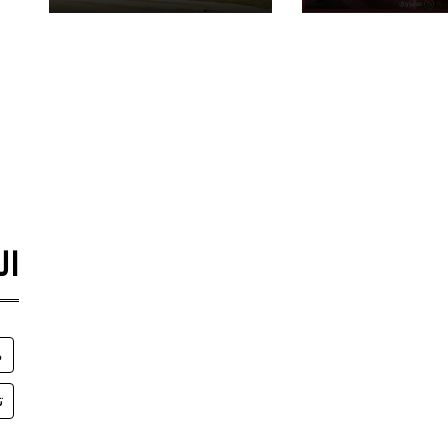
ال
م
ت