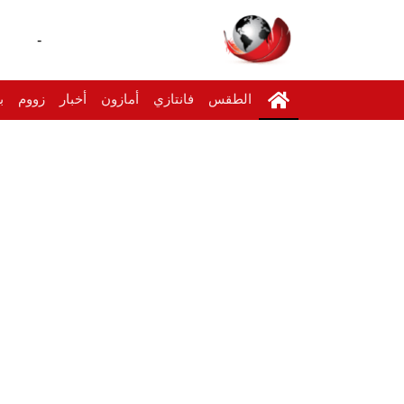
-
الطقس
فانتازي
أمازون
أخبار
زووم
ب