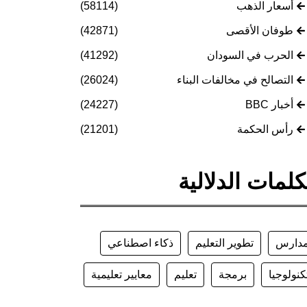
أسعار الذهب
(58114)
طوفان الأقصى
(42871)
الحرب في السودان
(41292)
التصالح في مخالفات البناء
(26024)
أخبار BBC
(24227)
رأس الحكمة
(21201)
كلمات الدلالية
دارس
تطوير التعليم
ذكاء اصطناعي
كنولوجيا
برمجة
تعليم
معايير تعليمية