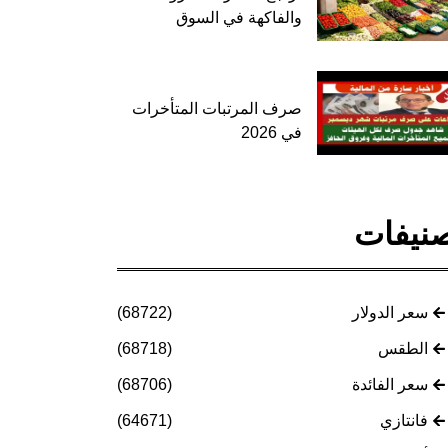
والفاكهة في السوق
صرف المرتبات المتأخرات
في 2026
نيفات
سعر الدولار
(68722)
الطقس
(68718)
سعر الفائدة
(68706)
فانتازي
(64671)