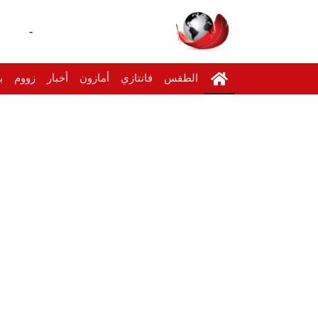
-
الطقس
فانتازي
أمازون
أخبار
زووم
ب