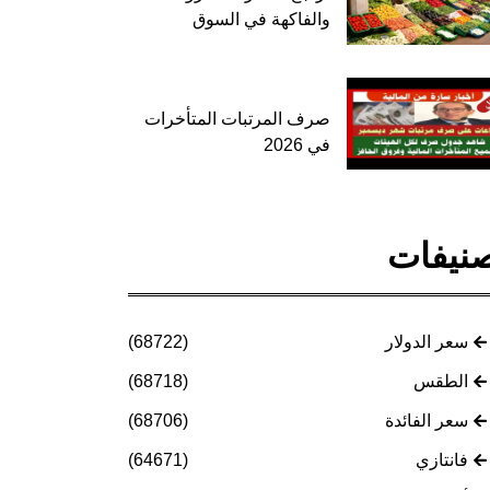
والفاكهة في السوق
صرف المرتبات المتأخرات
في 2026
نيفات
سعر الدولار
(68722)
الطقس
(68718)
سعر الفائدة
(68706)
فانتازي
(64671)