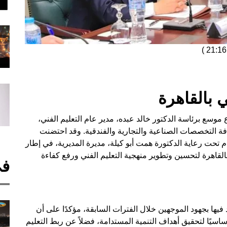
)
ي بالقاهرة
فق 13 أكتوبر 2025، انعقد اجتماع موسع برئاسة الدكتور خالد عبده، مدير عام التعليم الفني،
افة التخصصات الصناعية والتجارية والفندقية. وقد احتضنت
م تحت رعاية الدكتورة همت أبو كيلة، مديرة المديرية، في إطار
 بالقاهرة لتحسين وتطوير منهجية التعليم الفني ورفع كفاءة
في
د فيها بجهود الموجهين خلال الفترات السابقة، مؤكدًا على أن
 أساسيًا لتحقيق أهداف التنمية المستدامة، فضلاً عن ربط التعليم