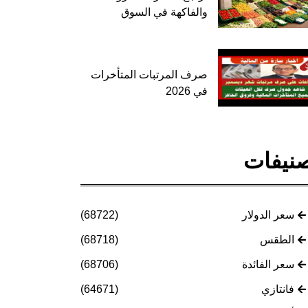
والفاكهة في السوق
صرف المرتبات المتأخرات
في 2026
نيفات
سعر الدولار
(68722)
الطقس
(68718)
سعر الفائدة
(68706)
فانتازي
(64671)