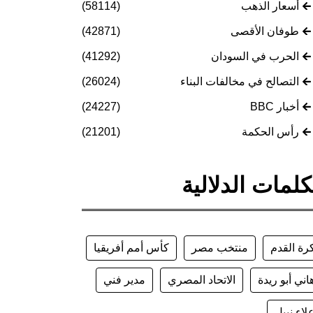
أسعار الذهب
(58114)
طوفان الأقصى
(42871)
الحرب في السودان
(41292)
التصالح في مخالفات البناء
(26024)
أخبار BBC
(24227)
رأس الحكمة
(21201)
كلمات الدلالية
رة القدم
منتخب مصر
كأس أمم أفريقيا
اني أبو ريدة
الاتحاد المصري
مدير فني
لاء نبيل