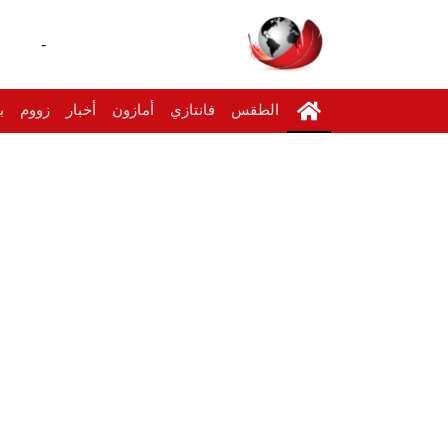
-
الطقس
فانتازي
أمازون
أخبار
زووم
ب