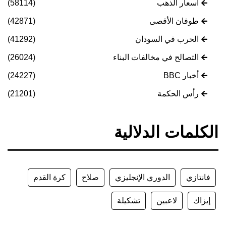
أسعار الذهب
(58114)
طوفان الأقصى
(42871)
الحرب في السودان
(41292)
التصالح في مخالفات البناء
(26024)
أخبار BBC
(24227)
رأس الحكمة
(21201)
الكلمات الدلالية
فانتازي
الدوري الإنجليزي
صلاح
كرة القدم
إيزاك
لاعبين
تشكيلة