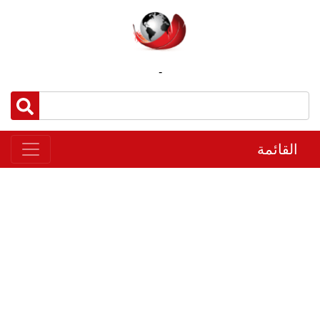
-
القائمة