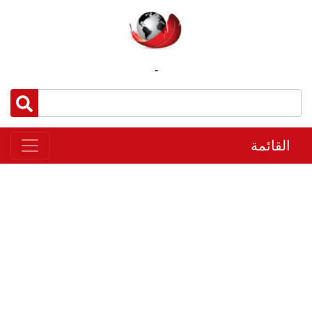
-
القائمة